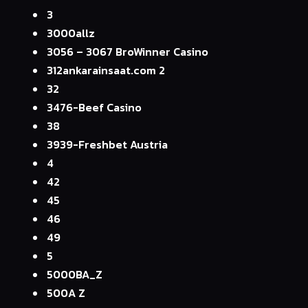
3
3000allz
3056 – 3067 BroWinner Casino
312ankarainsaat.com 2
32
3476-Beef Casino
38
3939-Freshbet Austria
4
42
45
46
49
5
5000BA_Z
500A Z