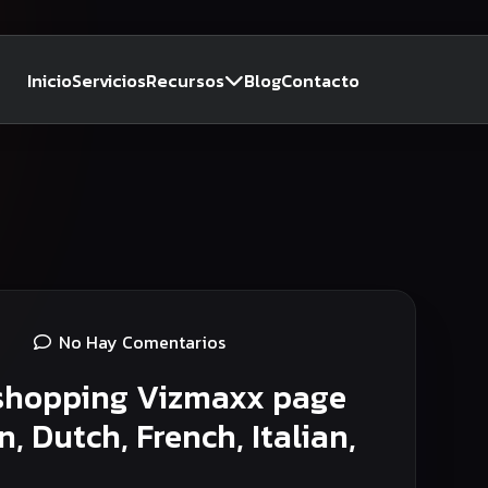
Inicio
Servicios
Recursos
Blog
Contacto
No Hay Comentarios
shopping Vizmaxx page
n, Dutch, French, Italian,