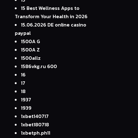
15 Best Wellness Apps to
Transform Your Health in 2026
15.06.2026 DE online casino
paypal
1500A G
1500A Z
1500allz
1586vkg.ru 600
16
17
18
1937
1939
1xbet140717
1xbet180718
1xbetph.ph11