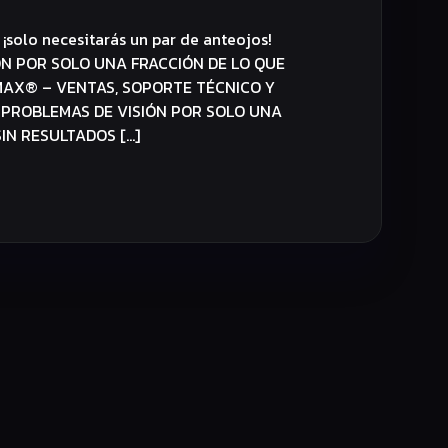
¡solo necesitarás un par de anteojos!
ÓN POR SOLO UNA FRACCIÓN DE LO QUE
IMAX® – VENTAS, SOPORTE TÉCNICO Y
 PROBLEMAS DE VISIÓN POR SOLO UNA
IN RESULTADOS […]