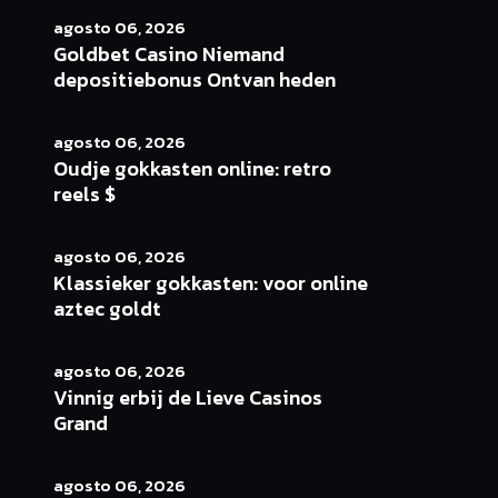
agosto 06, 2026
Goldbet Casino Niemand
depositiebonus Ontvan heden
agosto 06, 2026
Oudje gokkasten online: retro
reels $
agosto 06, 2026
Klassieker gokkasten: voor online
aztec goldt
agosto 06, 2026
Vinnig erbij de Lieve Casinos
Grand
agosto 06, 2026