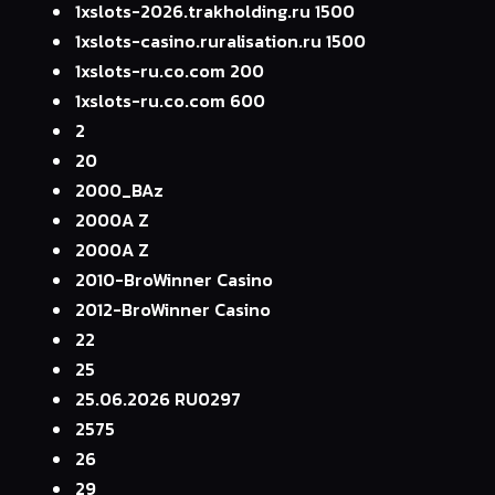
1xslots-2026.trakholding.ru 1500
1xslots-casino.ruralisation.ru 1500
1xslots-ru.co.com 200
1xslots-ru.co.com 600
2
20
2000_BAz
2000A Z
2000A Z
2010-BroWinner Casino
2012-BroWinner Casino
22
25
25.06.2026 RU0297
2575
26
29