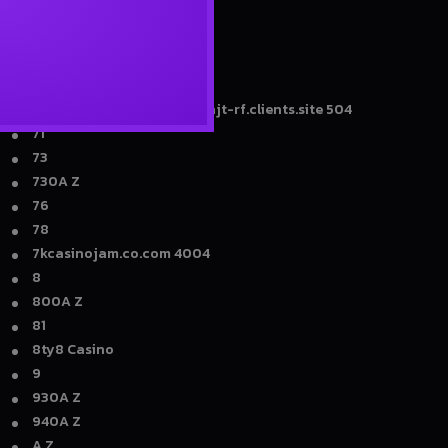
620A Z
63
67
7
7-pokerdom-ofitsialnyj-sajt-rf.clients.site 504
71
73
730A Z
76
78
7kcasinojam.co.com 4004
8
800A Z
81
8ty8 Casino
9
930A Z
940A Z
A Z