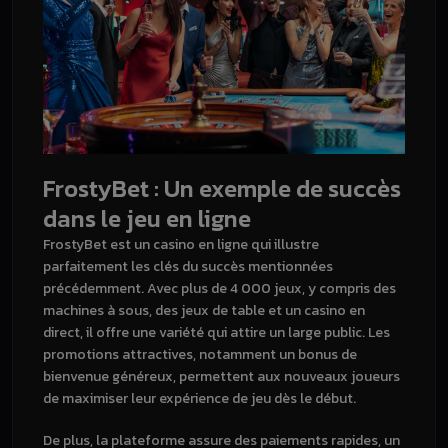
FrostyBet : Un exemple de succès
dans le jeu en ligne
FrostyBet est un casino en ligne qui illustre
parfaitement les clés du succès mentionnées
précédemment. Avec plus de 4 000 jeux, y compris des
machines à sous, des jeux de table et un casino en
direct, il offre une variété qui attire un large public. Les
promotions attractives, notamment un bonus de
bienvenue généreux, permettent aux nouveaux joueurs
de maximiser leur expérience de jeu dès le début.
De plus, la plateforme assure des paiements rapides, un