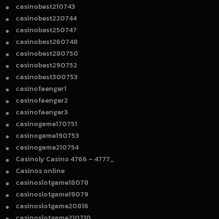
casinobest210743
casinobest220744
casinobest250747
casinobest260748
casinobest280750
casinobest290752
casinobest300753
casinofaenger1
casinofaenger2
casinofaenger3
casinogame170751
casinogame190753
casinogame210754
Casinoly Casino 4766 – 4777_
Casinos online
casinoslotgame18078
casinoslotgame19079
casinoslotgame20816
casinoslotgame210710