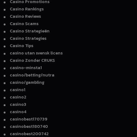
Casino Promotions
Casino Rankings
Casino Reviews
Casino Scams
Casino Strategieën
Casino Strategies
Casino Tips
casino utan svensk licens
Casino Zonder CRUKS
casino-minsta1
casino/betting/nutra
casino/gambling
casino1
casino2
casino3
casino4
casinobest170739
casinobest180740
casinobest200742