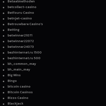
Betaalmethoden
betcollect-casino
Betfouru Casino
betnjet-casino
Betrouwbare Casino's
Betting
betwinner21071
betwinner22072
betwinner24073
bezhinternat.ru 1500
bezhinternat.ru 500
bh_common_may
bh_main_may
Big Wins
Bingo
bitcoin casino
Bitcoin Casinos
Bizzo Casino
Blackjack