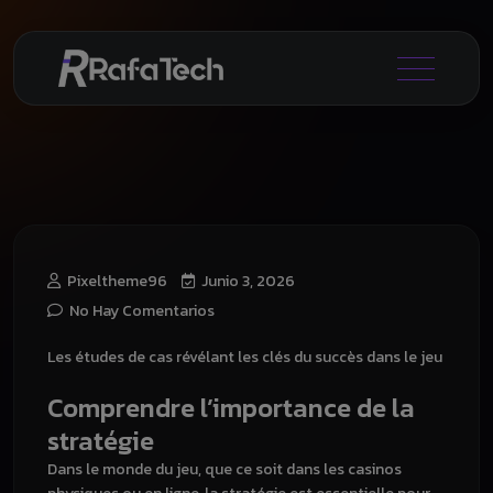
Pixeltheme96
Junio 3, 2026
No Hay Comentarios
Les études de cas révélant les clés du succès dans le jeu
Comprendre l’importance de la
stratégie
Dans le monde du jeu, que ce soit dans les casinos