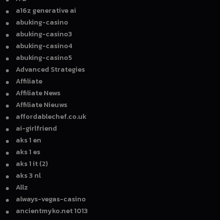
a16z generative ai
abuking-casino
abuking-casino3
abuking-casino4
abuking-casino5
Advanced Strategies
Affiliate
Affiliate News
Affiliate Nieuws
affordablechef.co.uk
ai-girlfriend
aks 1 en
aks 1 es
aks 1 it (2)
aks 3 nl
Allz
always-vegas-casino
ancientmyko.net 1013