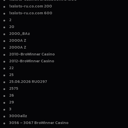
1xslots-ru.co.com 200
1xslots-ru.co.com 600
2
20
2000_BAz
2000A Z
2000A Z
2010-BroWinner Casino
2012-BroWinner Casino
22
25
25.06.2026 RU0297
2575
26
29
3
3000allz
3056 – 3067 BroWinner Casino