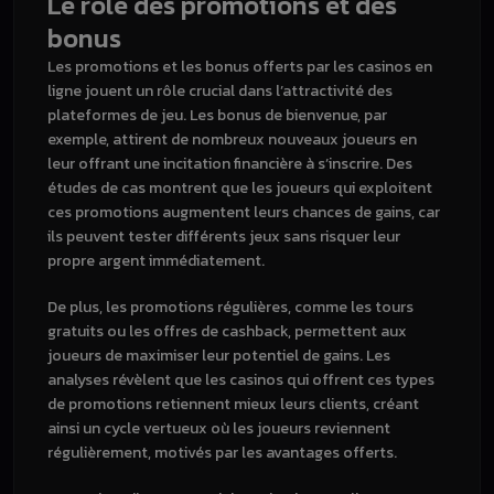
Le rôle des promotions et des
bonus
Les promotions et les bonus offerts par les casinos en
ligne jouent un rôle crucial dans l’attractivité des
plateformes de jeu. Les bonus de bienvenue, par
exemple, attirent de nombreux nouveaux joueurs en
leur offrant une incitation financière à s’inscrire. Des
études de cas montrent que les joueurs qui exploitent
ces promotions augmentent leurs chances de gains, car
ils peuvent tester différents jeux sans risquer leur
propre argent immédiatement.
De plus, les promotions régulières, comme les tours
gratuits ou les offres de cashback, permettent aux
joueurs de maximiser leur potentiel de gains. Les
analyses révèlent que les casinos qui offrent ces types
de promotions retiennent mieux leurs clients, créant
ainsi un cycle vertueux où les joueurs reviennent
régulièrement, motivés par les avantages offerts.