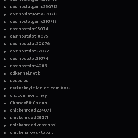
casinoslotgame250712
casinoslotgame270713
casinoslotgame310715
casinostslot15074
casinostslot18075
casinostslot20076
casinostslot27072
casinostslot31074
casinostslot4086
cdkennel.net b
ceced.eu
cerkezkoyisilanlari.com 1002
ch_common_may
ChanceBit Casino
chickenroad224071
chickenroad23071
chickenroad2casinos1
chickensroad-top.nl