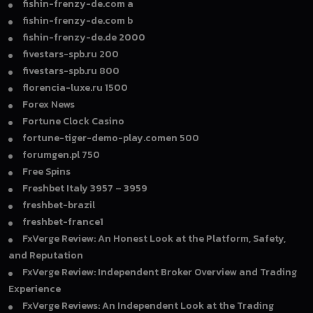
fishin-frenzy-de.com a
fishin-frenzy-de.com b
fishin-frenzy-de.de 2000
fivestars-spb.ru 200
fivestars-spb.ru 800
florencia-luxe.ru 1500
Forex News
Fortune Clock Casino
fortune-tiger-demo-play.comen 500
forumgen.pl 750
Free Spins
Freshbet Italy 3957 – 3959
freshbet-brazil
freshbet-france1
FxVerge Review: An Honest Look at the Platform, Safety,
and Reputation
FxVerge Review: Independent Broker Overview and Trading
Experience
FxVerge Reviews: An Independent Look at the Trading