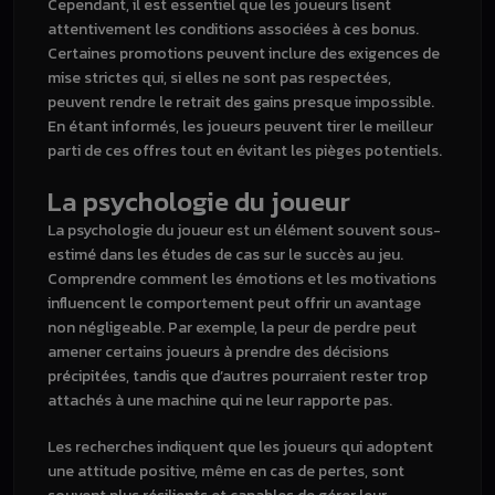
Cependant, il est essentiel que les joueurs lisent
attentivement les conditions associées à ces bonus.
Certaines promotions peuvent inclure des exigences de
mise strictes qui, si elles ne sont pas respectées,
peuvent rendre le retrait des gains presque impossible.
En étant informés, les joueurs peuvent tirer le meilleur
parti de ces offres tout en évitant les pièges potentiels.
La psychologie du joueur
La psychologie du joueur est un élément souvent sous-
estimé dans les études de cas sur le succès au jeu.
Comprendre comment les émotions et les motivations
influencent le comportement peut offrir un avantage
non négligeable. Par exemple, la peur de perdre peut
amener certains joueurs à prendre des décisions
précipitées, tandis que d’autres pourraient rester trop
attachés à une machine qui ne leur rapporte pas.
Les recherches indiquent que les joueurs qui adoptent
une attitude positive, même en cas de pertes, sont