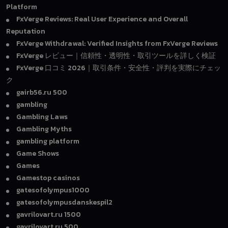
Platform
FxVerge Reviews: Real User Experience and Overall
Reputation
FxVerge Withdrawal: Verified Insights from FxVerge Reviews
FxVerge レビュー｜信頼性・透明性・取引ツールを詳しく検証
FxVerge 口コミ 2026｜取引条件・安全性・評判を実際にチェッ
ク
gairb56.ru 500
gambling
Gambling Laws
Gambling Myths
gambling platform
Game Shows
Games
Gamestop casinos
gatesofolympus1000
gatesofolympusdanskespil2
gavrilovart.ru 1500
gavrilovart.ru 500