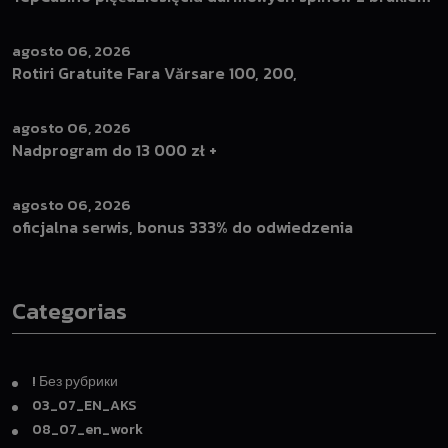
agosto 06, 2026
Rotiri Gratuite Fara Vărsare 100, 200,
agosto 06, 2026
Nadprogram do 13 000 zł +
agosto 06, 2026
oficjalna serwis, bonus 333% do odwiedzenia
Categorias
! Без рубрики
03_07_EN_AKS
08_07_en_work