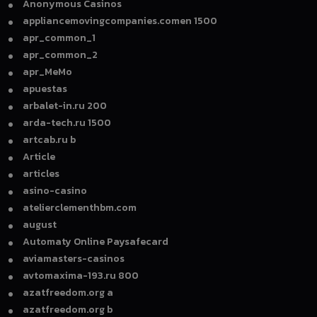
Anonymous Casinos
appliancemovingcompanies.comen 1500
apr_common_1
apr_common_2
apr_MeMo
apuestas
arbalet-in.ru 200
arda-tech.ru 1500
artcab.ru b
Article
articles
asino-casino
atelierclementhbm.com
august
Automaty Online Paysafecard
aviamasters-casinos
avtomaxima-193.ru 800
azatfreedom.org a
azatfreedom.org b