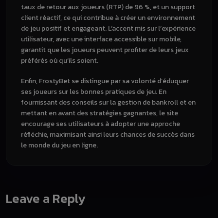
taux de retour aux joueurs (RTP) de 96 %, et un support
client réactif, ce qui contribue à créer un environnement
de jeu positif et engageant. L’accent mis sur l’expérience
utilisateur, avec une interface accessible sur mobile,
garantit que les joueurs peuvent profiter de leurs jeux
préférés où qu’ils soient.
Enfin, FrostyBet se distingue par sa volonté d’éduquer
ses joueurs sur les bonnes pratiques de jeu. En
fournissant des conseils sur la gestion de bankroll et en
mettant en avant des stratégies gagnantes, le site
encourage ses utilisateurs à adopter une approche
réfléchie, maximisant ainsi leurs chances de succès dans
le monde du jeu en ligne.
Leave a Reply