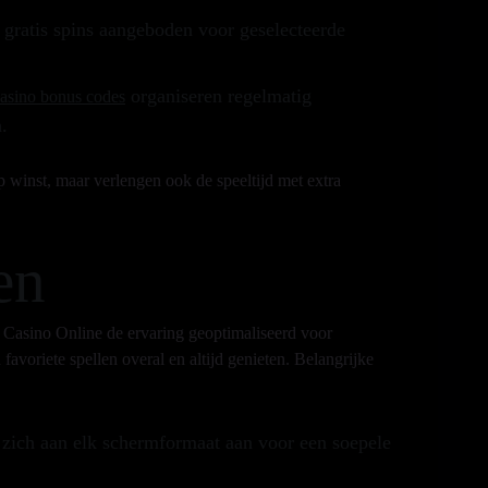
gratis spins aangeboden voor geselecteerde
organiseren regelmatig
asino bonus codes
.
 winst, maar verlengen ook de speeltijd met extra
en
Casino Online de ervaring geoptimaliseerd voor
avoriete spellen overal en altijd genieten. Belangrijke
zich aan elk schermformaat aan voor een soepele