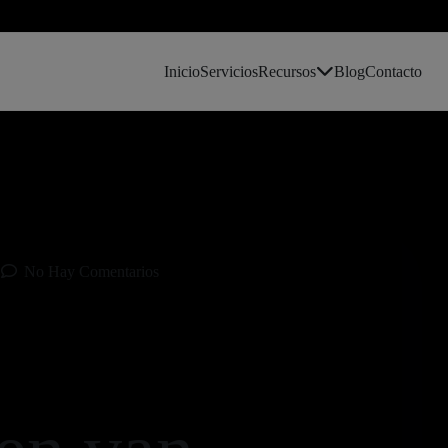
Inicio
Servicios
Recursos
Blog
Contacto
No Hay Comentarios