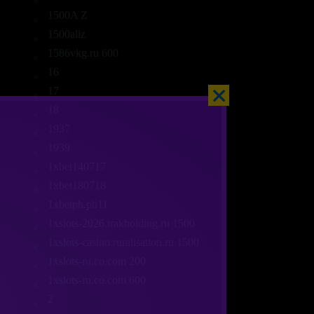
1500A Z
1500allz
1586vkg.ru 600
16
17
18
1937
1939
1xbet140717
1xbet180718
1xbetph.ph11
1xslots-2026.trakholding.ru 1500
1xslots-casino.ruralisation.ru 1500
1xslots-ru.co.com 200
1xslots-ru.co.com 600
2