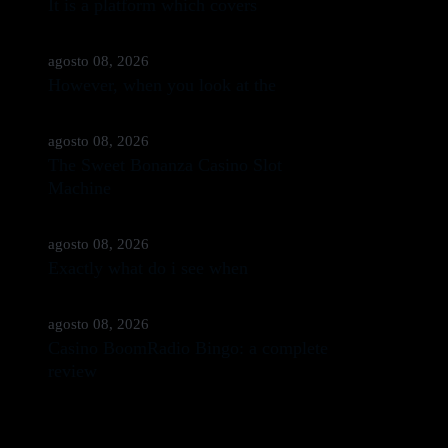
It is a platform which covers
agosto 08, 2026
However, when you look at the
agosto 08, 2026
The Sweet Bonanza Casino Slot
Machine
agosto 08, 2026
Exactly what do i see when
agosto 08, 2026
Casino BoomRadio Bingo: a complete
review