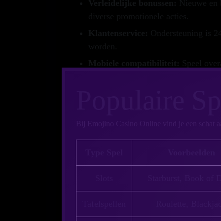
Verleidelijke bonussen:
Nieuwe en b
diverse promotionele acties.
Klantenservice:
Ondersteuning is 24/
worden.
Mobiele compatibiliteit:
Speel overa
Populaire Sp
Bij Emojino Casino Online vind je een schat aa
Type Spel
Voorbeelden
Slots
Starburst, Book of 
Tafelspellen
Roulette, Blackja