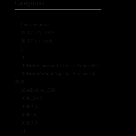
Categorias
! Без рубрики
03_07_EN_AKS
08_07_en_work
1
10
10 Best Fitness and Exercise Apps 2026
10 Best Workout Apps for Beginners in
2026
10-school.ru 1500
1000_2A Z
1000A Z
1000allz
1020A Z
11