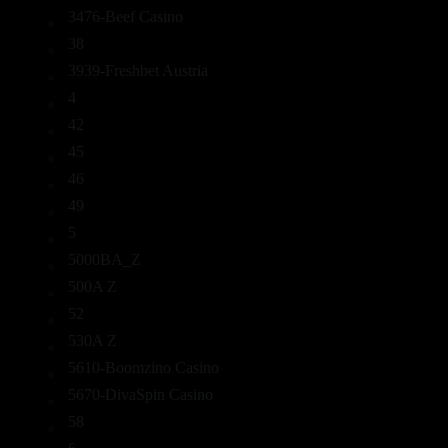
3476-Beef Casino
38
3939-Freshbet Austria
4
42
45
46
49
5
5000BA_Z
500A Z
52
530A Z
5610-Boomzino Casino
5670-DivaSpin Casino
58