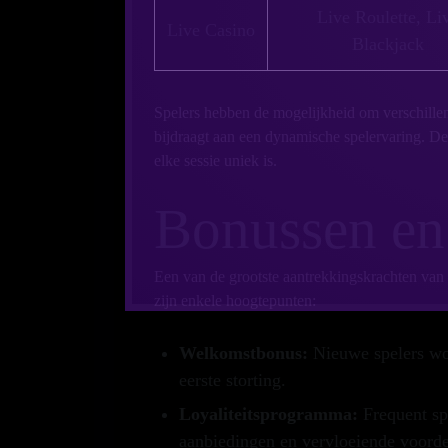
Live Roulette, Li
Live Casino
Blackjack
Spelers hebben de mogelijkheid om verschillen
bijdraagt aan een dynamische spelervaring. De
elke sessie uniek is.
Bonussen en
Een van de grootste aantrekkingskrachten van 
zijn enkele hoogtepunten:
Welkomstbonus:
Nieuwe spelers wo
eerste storting.
Loyaliteitsprogramma:
Frequent sp
aanbiedingen en vervloeiende voorde