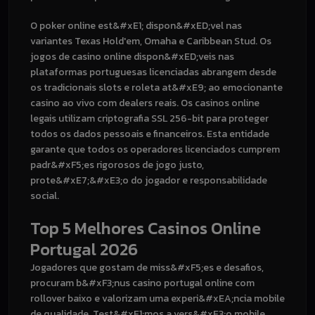
O poker online est&#xE1; dispon&#xED;vel nas
variantes Texas Hold'em, Omaha e Caribbean Stud. Os
jogos de casino online dispon&#xED;veis nas
plataformas portuguesas licenciadas abrangem desde
os tradicionais slots e roleta at&#xE9; ao emocionante
casino ao vivo com dealers reais. Os casinos online
legais utilizam criptografia SSL 256-bit para proteger
todos os dados pessoais e financeiros. Esta entidade
garante que todos os operadores licenciados cumprem
padr&#xF5;es rigorosos de jogo justo,
prote&#xE7;&#xE3;o do jogador e responsabilidade
social.
Top 5 Melhores Casinos Online
Portugal 2026
Jogadores que gostam de miss&#xF5;es e desafios,
procuram b&#xF3;nus
casino portugal online
com
rollover baixo e valorizam uma experi&#xEA;ncia mobile
de qualidade. Test&#xE1;mos a vers&#xE3;o mobile