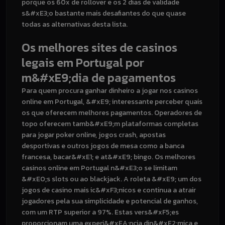
porque os 60x de rollover e os 2 dias de validade
s&#xE3;o bastante mais desafiantes do que quase
todas as alternativas desta lista.
Os melhores sites de casinos
legais em Portugal por
m&#xE9;dia de pagamentos
Para quem procura ganhar dinheiro a jogar nos casinos
online em Portugal, &#xE9; interessante perceber quais
os que oferecem melhores pagamentos. Operadores de
topo oferecem tamb&#xE9;m plataformas completas
para jogar poker online, jogos crash, apostas
desportivas e outros jogos de mesa como a banca
francesa, bacar&#xE1; e at&#xE9; bingo. Os melhores
casinos online em Portugal n&#xE3;o se limitam
&#xE0;s slots ou ao blackjack. A roleta &#xE9; um dos
jogos de casino mais ic&#xF3;nicos e continua a atrair
jogadores pela sua simplicidade e potencial de ganhos,
com um RTP superior a 97%. Estas vers&#xF5;es
proporcionam uma experi&#xEA;ncia din&#xE2;mica e