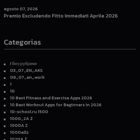
agosto 07, 2026
Premio Escludendo Fitto Immediati Aprile 2026
Categorias
! Без рубрики
03_07_EN_AKS
08_07_en_work
1
10
10 Best Fitness and Exercise Apps 2026
10 Best Workout Apps for Beginners in 2026
10-school.ru 1500
1000_2A Z
1000A Z
1000allz
1020A Z