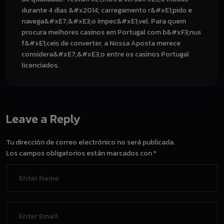
durante 4 dias &#x2014; carregamento r&#xE1;pido e
navega&#xE7;&#xE3;o impec&#xE1;vel. Para quem
procura melhores casinos em Portugal com b&#xF3;nus
f&#xE1;ceis de converter, a Nossa Aposta merece
considera&#xE7;&#xE3;o entre os casinos Portugal
licenciados.
Leave a Reply
Tu dirección de correo electrónico no será publicada.
Los campos obligatorios están marcados con
*