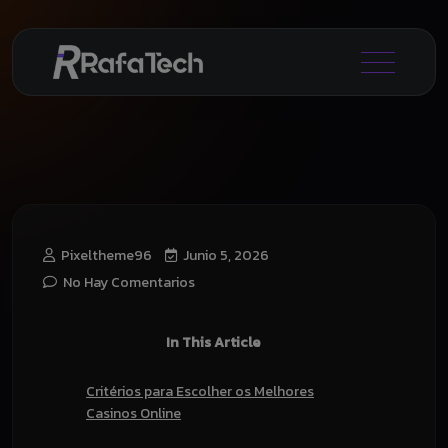
Pixeltheme96
Junio 5, 2026
No Hay Comentarios
In This Article
Critérios para Escolher os Melhores
Casinos Online