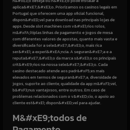
n&#xE3;o deseja ou n&#xE3;o pode instalar a
aplica&#xE7;&#xE3;o. Priorizamos os casinos legais em
Portugal que oferecem uma app oficial funcional,
dispon&#xED;vel para download nas principais lojas de
apps. Desde slot machines com v&#xE1;rios rolos,
m&#xFA;ltiplas linhas de pagamento e jogos de mesa
com diferentes valores de apostas, quanto mais vasta e
diversificada for a sele&#xE7;&#xE3;o, mais rica
ser&#xE1; a experi&#xEA;ncia. A seguran&#xE7;a e a
reputa&#xE7;&#xE3;o da marca s&#xE3;o os principais
crit&#xE9;rios na nossa sele&#xE7;&#xE3;o. Cada
casino destacado atende aos padr&#xF5;es mais
elevados em termos de seguran&#xE7;a, diversidade de
jogos, suporte ao cliente, qualidade da app m&#xF3;vel,
b&#xF3;nus vantajosos, entre outros. Em caso de
problemas relacionados com o v&#xED;cio, o apoio ao
cliente est&#xE1; dispon&#xED;vel para ajudar.
M&#xE9;todos de
Pagamento