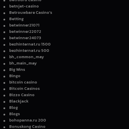
betnjet-casino
Betrouwbare Casino's
Betting
betwinner21071
betwinner22072
betwinner24073
bezhinternat.ru 1500
bezhinternat.ru 500
bh_common_may
bh_main_may
Big Wins
Bingo
bitcoin casino
Bitcoin Casinos
Bizzo Casino
Blackjack
Blog
Blogs
bohopanna.ru 200
Bonuskong Casino