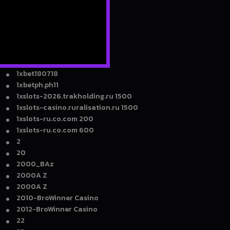
16
17
18
1937
1939
1xbet140717
1xbet180718
1xbetph.ph11
1xslots-2026.trakholding.ru 1500
1xslots-casino.ruralisation.ru 1500
1xslots-ru.co.com 200
1xslots-ru.co.com 600
2
20
2000_BAz
2000A Z
2000A Z
2010-BroWinner Casino
2012-BroWinner Casino
22