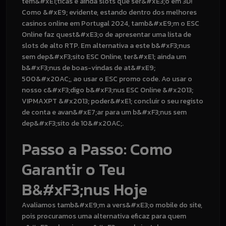
tem&#xE1;ticas e ainda slots que ser&#xE3;o em 3D!
Como &#xE9; evidente, estando dentro dos melhores
casinos online em Portugal 2024, tamb&#xE9;m o ESC
Online faz quest&#xE3;o de apresentar uma lista de
slots de alto RTP. Em alternativa a este b&#xF3;nus
sem dep&#xF3;sito ESC Online, ter&#xE1; ainda um
b&#xF3;nus de boas-vindas de at&#xE9;
500&#x20AC;, ao usar o ESC promo code. Ao usar o
nosso c&#xF3;digo b&#xF3;nus ESC Online &#x2013;
VIPMAXPT &#x2013; poder&#xE1; concluir o seu registo
de conta e avan&#xE7;ar para um b&#xF3;nus sem
dep&#xF3;sito de 10&#x20AC;.
Passo a Passo: Como
Garantir o Teu
B&#xF3;nus Hoje
Avaliamos tamb&#xE9;m a vers&#xE3;o mobile do site,
pois procuramos uma alternativa eficaz para quem