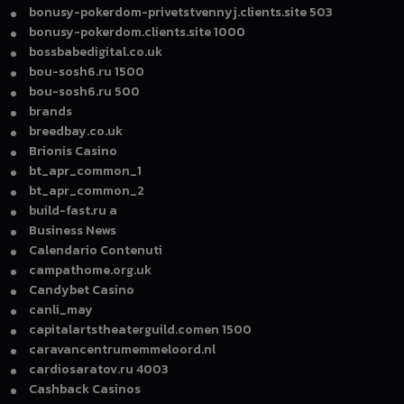
bonusy-pokerdom-privetstvennyj.clients.site 503
bonusy-pokerdom.clients.site 1000
bossbabedigital.co.uk
bou-sosh6.ru 1500
bou-sosh6.ru 500
brands
breedbay.co.uk
Brionis Casino
bt_apr_common_1
bt_apr_common_2
build-fast.ru a
Business News
Calendario Contenuti
campathome.org.uk
Candybet Casino
canli_may
capitalartstheaterguild.comen 1500
caravancentrumemmeloord.nl
cardiosaratov.ru 4003
Cashback Casinos