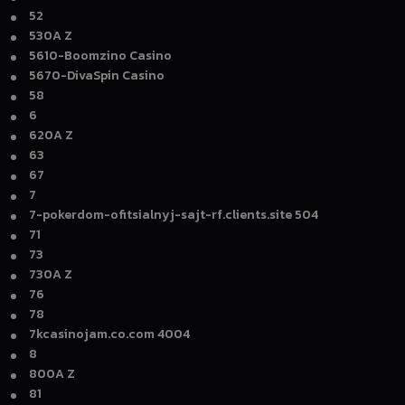
52
530A Z
5610-Boomzino Casino
5670-DivaSpin Casino
58
6
620A Z
63
67
7
7-pokerdom-ofitsialnyj-sajt-rf.clients.site 504
71
73
730A Z
76
78
7kcasinojam.co.com 4004
8
800A Z
81