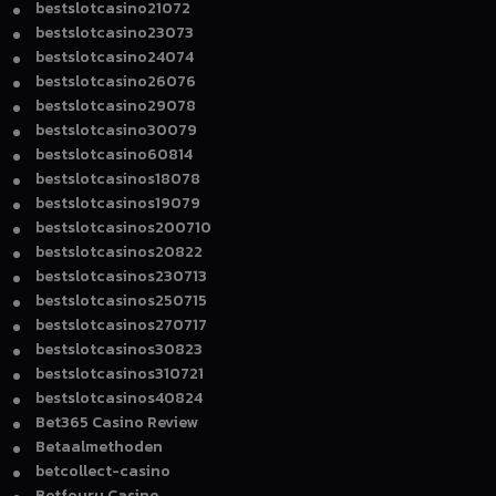
bestslotcasino21072
bestslotcasino23073
bestslotcasino24074
bestslotcasino26076
bestslotcasino29078
bestslotcasino30079
bestslotcasino60814
bestslotcasinos18078
bestslotcasinos19079
bestslotcasinos200710
bestslotcasinos20822
bestslotcasinos230713
bestslotcasinos250715
bestslotcasinos270717
bestslotcasinos30823
bestslotcasinos310721
bestslotcasinos40824
Bet365 Casino Review
Betaalmethoden
betcollect-casino
Betfouru Casino