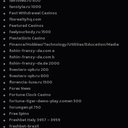
faktoved.ru 800
fanstyle.ru 1000
Fast Withdrawal Casinos
fbsrealtyhq.com
Featured Casinos
feelyourbody.ru 1500
FiestaSlots Casino
Finance/Hobbies/Technology/Utilities/Education/Media
fishin-frenzy-de.com a
fishin-frenzy-de.com b
fishin-frenzy-de.de 2000
fivestars-spb.ru 200
fivestars-spb.ru 800
florencia-luxe.ru 1500
Forex News
Fortune Clock Casino
fortune-tiger-demo-play.comen 500
forumgen.pl 750
Free Spins
Freshbet Italy 3957 – 3959
freshbet-brazil