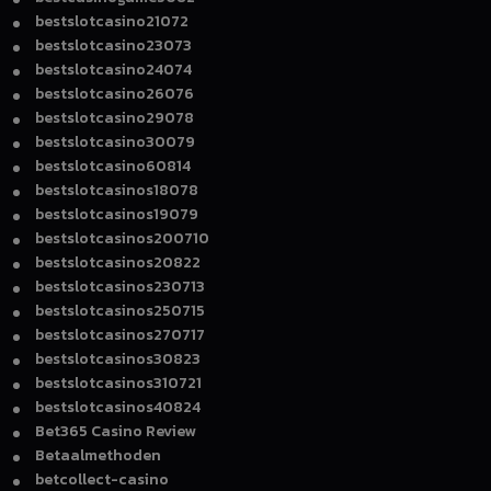
bestslotcasino21072
bestslotcasino23073
bestslotcasino24074
bestslotcasino26076
bestslotcasino29078
bestslotcasino30079
bestslotcasino60814
bestslotcasinos18078
bestslotcasinos19079
bestslotcasinos200710
bestslotcasinos20822
bestslotcasinos230713
bestslotcasinos250715
bestslotcasinos270717
bestslotcasinos30823
bestslotcasinos310721
bestslotcasinos40824
Bet365 Casino Review
Betaalmethoden
betcollect-casino