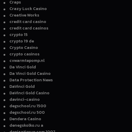
Craps
Crazy Luck Casino
Creative Works
credit card casino
credit card casinos
crypto 15
crypto 19 de
Crypto Casino
crypto casinos
cvwarmtepomp.nl
Da Vinci Gold
Da Vinci Gold Casino
Data Protection News
DaVinci Gold
DaVinci Gold Casino
davinci-casino
degschool.ru 1500
degschool.ru 500
Dendera Casino
denegskolko.ru a
denizatigrup.com 1007