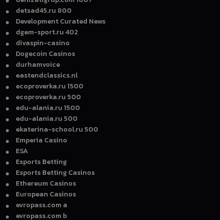
detsad45.ru 800
Development Curated News
dgem-sport.ru 402
divaspin-casino
Dogecoin Casinos
durhamvoice
eastendclassics.nl
ecoproverka.ru 1500
ecoproverka.ru 500
edu-alania.ru 1500
edu-alania.ru 500
ekaterina-school.ru 500
Emperia Casino
ESA
Esports Betting
Esports Betting Casinos
Ethereum Casinos
European Casinos
evropass.com a
evropass.com b