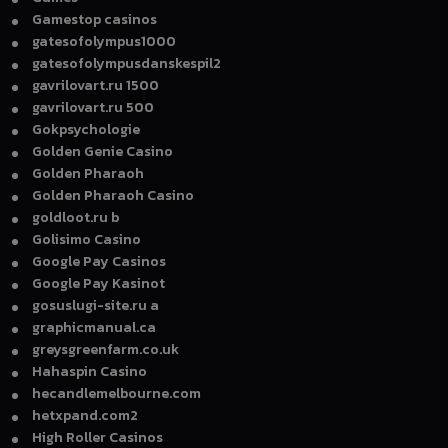
Gamestop casinos
gatesofolympus1000
gatesofolympusdanskespil2
gavrilovart.ru 1500
gavrilovart.ru 500
Gokpsychologie
Golden Genie Casino
Golden Pharaoh
Golden Pharaoh Casino
goldloot.ru b
Golisimo Casino
Google Pay Casinos
Google Pay Kasinot
gosuslugi-site.ru a
graphicmanual.ca
greysgreenfarm.co.uk
Hahaspin Casino
hecandlemelbourne.com
hetxpand.com2
High Roller Casinos