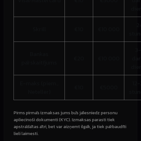
Visa/Mastercard
€10
€5000
dar
die
2
Skrill
€10
€10 000
stun
3-
Bankas
€20
€10 000
dar
pārskaitījums
die
E-maks (piem.,
12-
€10
€5000
Neteller)
stun
Pirms pirmās izmaksas jums būs jāiesniedz personu
apliecinoši dokumenti (KYC). Izmaksas parasti tiek
apstrādātas ātri, bet var aizņemt ilgāk, ja tiek pārbaudīti
lieli laimesti.