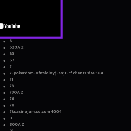
500A Z
52
530A Z
5610-Boomzino Casino
5670-DivaSpin Casino
58
6
620A Z
63
67
7
7-pokerdom-ofitsialnyj-sajt-rf.clients.site 504
71
73
730A Z
76
78
7kcasinojam.co.com 4004
8
800A Z
81