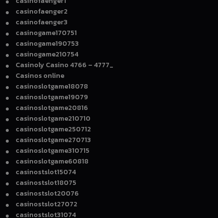
casinofaenger1
casinofaenger2
casinofaenger3
casinogame170751
casinogame190753
casinogame210754
Casinoly Casino 4766 – 4777_
Casinos online
casinoslotgame18078
casinoslotgame19079
casinoslotgame20816
casinoslotgame210710
casinoslotgame250712
casinoslotgame270713
casinoslotgame310715
casinoslotgame60818
casinostslot15074
casinostslot18075
casinostslot20076
casinostslot27072
casinostslot31074