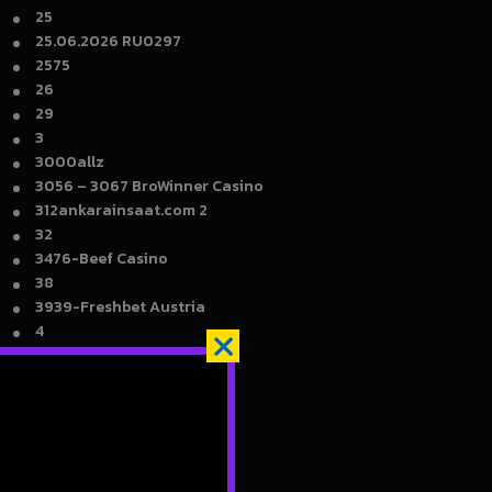
25
25.06.2026 RU0297
2575
26
29
3
3000allz
3056 – 3067 BroWinner Casino
312ankarainsaat.com 2
32
3476-Beef Casino
38
3939-Freshbet Austria
4
42
45
46
49
5
5000BA_Z