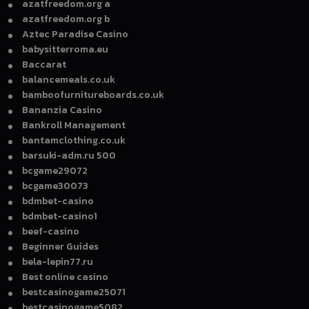
azatfreedom.org a
azatfreedom.org b
Aztec Paradise Casino
babysitterroma.eu
Baccarat
balancemeals.co.uk
bamboofurnitureboards.co.uk
Bananzia Casino
Bankroll Management
bantamclothing.co.uk
barsuki-adm.ru 500
bcgame29072
bcgame30073
bdmbet-casino
bdmbet-casino1
beef-casino
Beginner Guides
bela-lepin77.ru
Best online casino
bestcasinogame25071
bestcasinogame5082