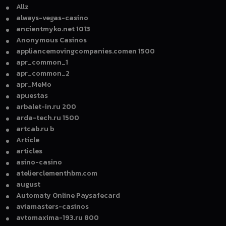
Allz
always-vegas-casino
ancientmyko.net 1013
Anonymous Casinos
appliancemovingcompanies.comen 1500
apr_common_1
apr_common_2
apr_MeMo
apuestas
arbalet-in.ru 200
arda-tech.ru 1500
artcab.ru b
Article
articles
asino-casino
atelierclementhbm.com
august
Automaty Online Paysafecard
aviamasters-casinos
avtomaxima-193.ru 800