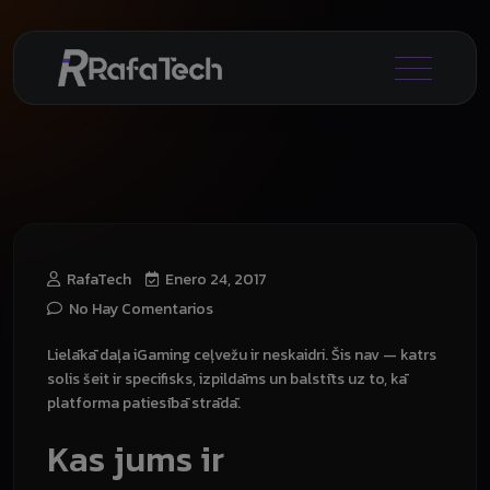
RafaTech
Enero 24, 2017
No Hay Comentarios
Lielākā daļa iGaming ceļvežu ir neskaidri. Šis nav — katrs
solis šeit ir specifisks, izpildāms un balstīts uz to, kā
platforma patiesībā strādā.
Kas jums ir