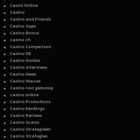
Casini Online
Casino
Casino and Friends
Casino Apps
Casino Bonus
casino ch
Casino Comparison
Casino DE
Casino Guides
Casino Interviews
Casino News
Casino Nieuws
Casino non gamstop
casino online
Casino Promotions
Casino Rankings
Casino Reviews
Casino Scams
Casino Strategieën
Casino Strategies