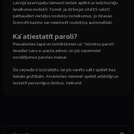
Latvijā azartspēļu laimesti netiek aplikti ar iedzīvotāju
ienākuma nodokli. Tomēr, ja dzīvojat citā ES valstī,
pārbaudiet vietējos nodokļu noteikumus, jo Kirasao
licencēti kazino var neieturēt nodokļus automātiski.
Kā atiestatīt paroli?
Piesakieties lapā un noklikšķiniet uz “Aizmirsu paroli”.
Ievadiet savu e-pasta adresi, un jūs saņemsiet
norādījumus paroles maiņai.
Šis ceļvedis ir izstrādāts, lai jūs varētu sākt spēlēt bez
liekām grūtībām. Atcerieties vienmēr spēlēt atbildīgi un
iestatīt personīgos limitus. Veiksmi!