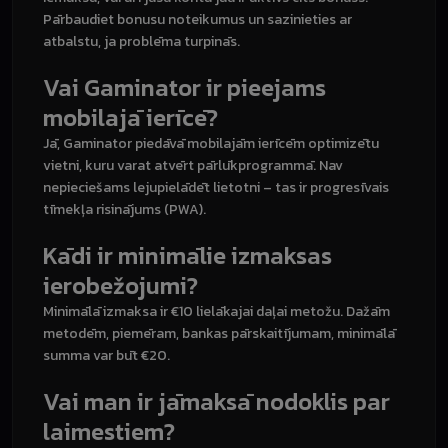
Pārbaudiet bonusu noteikumus un sazinieties ar
atbalstu, ja problēma turpinās.
Vai Gaminator ir pieejams
mobilajā ierīcē?
Jā, Gaminator piedāvā mobilajām ierīcēm optimizētu
vietni, kuru varat atvērt pārlūkprogrammā. Nav
nepieciešams lejupielādēt lietotni – tas ir progresīvais
tīmekļa risinājums (PWA).
Kādi ir minimālie izmaksas
ierobežojumi?
Minimālā izmaksa ir €10 lielākajai daļai metožu. Dažām
metodēm, piemēram, bankas pārskaitījumam, minimālā
summa var būt €20.
Vai man ir jāmaksā nodoklis par
laimestiem?