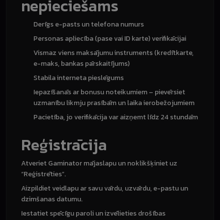
nepieciešams
Derīgs e-pasts un telefona numurs
Personas apliecība (pase vai ID karte) verifikācijai
Vismaz viens maksājumu instruments (kredītkarte,
e-maks, bankas pārskaitījums)
Stabila interneta pieslēgums
Iepazīšanās ar bonusu noteikumiem – pievērsiet
uzmanību likmju prasībām un laika ierobežojumiem
Pacietība, jo verifikācija var aizņemt līdz 24 stundām
Reģistrācija
Atveriet Gaminator mājaslapu un noklikšķiniet uz
“Reģistrēties”.
Aizpildiet veidlapu ar savu vārdu, uzvārdu, e-pastu un
dzimšanas datumu.
Iestatiet spēcīgu paroli un izvēlieties drošības