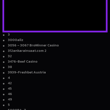
22
25
25.06.2026 RU0297
2575
26
29
3
3000allz
3056 – 3067 BroWinner Casino
312ankarainsaat.com 2
32
3476-Beef Casino
38
3939-Freshbet Austria
4
42
45
46
49
5