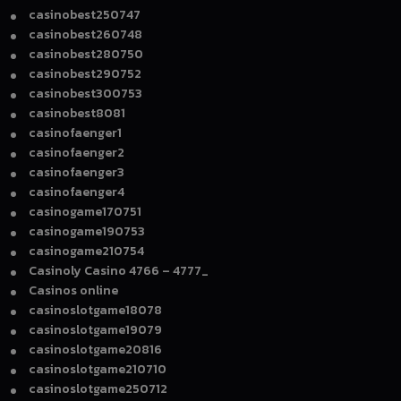
casinobest250747
casinobest260748
casinobest280750
casinobest290752
casinobest300753
casinobest8081
casinofaenger1
casinofaenger2
casinofaenger3
casinofaenger4
casinogame170751
casinogame190753
casinogame210754
Casinoly Casino 4766 – 4777_
Casinos online
casinoslotgame18078
casinoslotgame19079
casinoslotgame20816
casinoslotgame210710
casinoslotgame250712