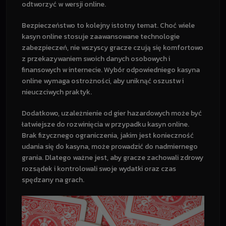
odtworzyć w wersji online.
Bezpieczeństwo to kolejny istotny temat. Choć wiele
kasyn online stosuje zaawansowane technologie
zabezpieczeń, nie wszyscy gracze czują się komfortowo
z przekazywaniem swoich danych osobowych i
finansowych w internecie. Wybór odpowiedniego kasyna
online wymaga ostrożności, aby uniknąć oszustw i
nieuczciwych praktyk.
Dodatkowo, uzależnienie od gier hazardowych może być
łatwiejsze do rozwinięcia w przypadku kasyn online.
Brak fizycznego ograniczenia, jakim jest konieczność
udania się do kasyna, może prowadzić do nadmiernego
grania. Dlatego ważne jest, aby gracze zachowali zdrowy
rozsądek i kontrolowali swoje wydatki oraz czas
spędzany na grach.