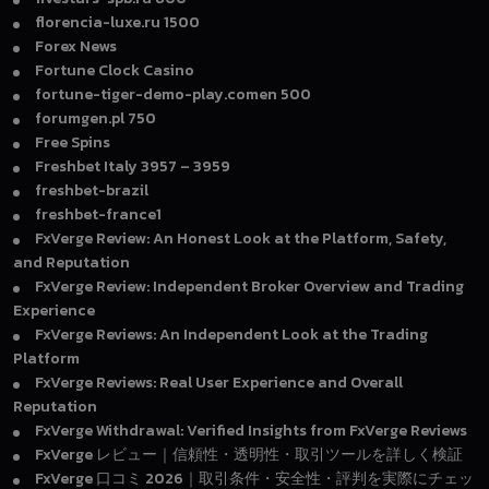
florencia-luxe.ru 1500
Forex News
Fortune Clock Casino
fortune-tiger-demo-play.comen 500
forumgen.pl 750
Free Spins
Freshbet Italy 3957 – 3959
freshbet-brazil
freshbet-france1
FxVerge Review: An Honest Look at the Platform, Safety,
and Reputation
FxVerge Review: Independent Broker Overview and Trading
Experience
FxVerge Reviews: An Independent Look at the Trading
Platform
FxVerge Reviews: Real User Experience and Overall
Reputation
FxVerge Withdrawal: Verified Insights from FxVerge Reviews
FxVerge レビュー｜信頼性・透明性・取引ツールを詳しく検証
FxVerge 口コミ 2026｜取引条件・安全性・評判を実際にチェッ