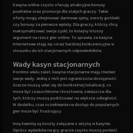
Kasyna online często oferują atrakcyjne bonusy
powitalne oraz promocje dla stałych graczy. Takie
oferty mogą obejmować darmowe spiny, zwroty gotówki
czy bonusy za pierwsze wpłaty. Dla graczy, którzy chcą
maksymalizować swoje zyski, to kolejny istotny
argument na rzecz gier online. To sprawia, że kasyna
internetowe stają się coraz bardziej konkurencyjne w
stosunku do ich stacjonarnych odpowiedników.
Wady kasyn stacjonarnych
Pomimo wielu zalet, kasyna stacjonarne mają również
swoje wady. Jedną z nich jest ograniczona dostępność.
Gracze muszą udać się do konkretnej lokalizacji, co
może być czasochłonne i kosztowne, zwłaszcza dla
tych, którzy muszą podróżować na większe odległości.
W dodatku, czas oczekiwania na dostęp do popularnych
gier może być frustrujący.
Inną kwestią są koszty związane z wizytą w kasynie.
Oprócz wydatków na gry, gracze często muszą ponieść