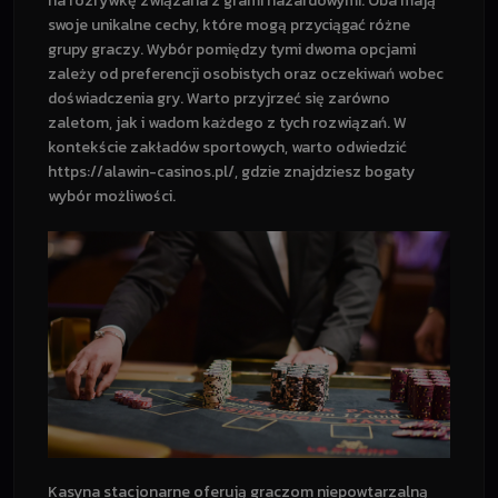
na rozrywkę związana z grami hazardowymi. Oba mają
swoje unikalne cechy, które mogą przyciągać różne
grupy graczy. Wybór pomiędzy tymi dwoma opcjami
zależy od preferencji osobistych oraz oczekiwań wobec
doświadczenia gry. Warto przyjrzeć się zarówno
zaletom, jak i wadom każdego z tych rozwiązań. W
kontekście zakładów sportowych, warto odwiedzić
https://alawin-casinos.pl/
, gdzie znajdziesz bogaty
wybór możliwości.
Kasyna stacjonarne oferują graczom niepowtarzalną