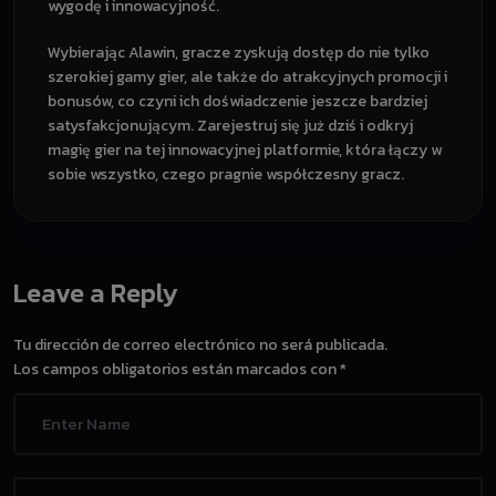
wygodę i innowacyjność.
Wybierając Alawin, gracze zyskują dostęp do nie tylko
szerokiej gamy gier, ale także do atrakcyjnych promocji i
bonusów, co czyni ich doświadczenie jeszcze bardziej
satysfakcjonującym. Zarejestruj się już dziś i odkryj
magię gier na tej innowacyjnej platformie, która łączy w
sobie wszystko, czego pragnie współczesny gracz.
Leave a Reply
Tu dirección de correo electrónico no será publicada.
Los campos obligatorios están marcados con
*