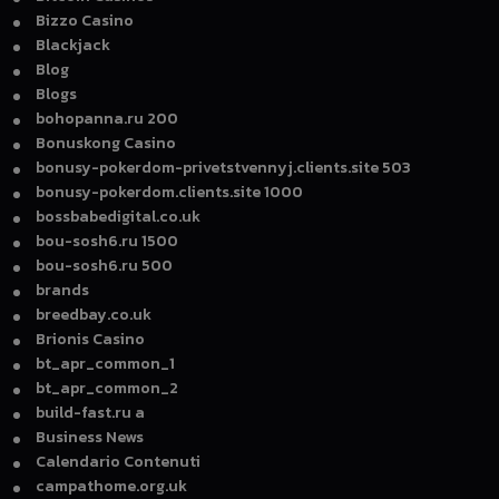
Bizzo Casino
Blackjack
Blog
Blogs
bohopanna.ru 200
Bonuskong Casino
bonusy-pokerdom-privetstvennyj.clients.site 503
bonusy-pokerdom.clients.site 1000
bossbabedigital.co.uk
bou-sosh6.ru 1500
bou-sosh6.ru 500
brands
breedbay.co.uk
Brionis Casino
bt_apr_common_1
bt_apr_common_2
build-fast.ru a
Business News
Calendario Contenuti
campathome.org.uk