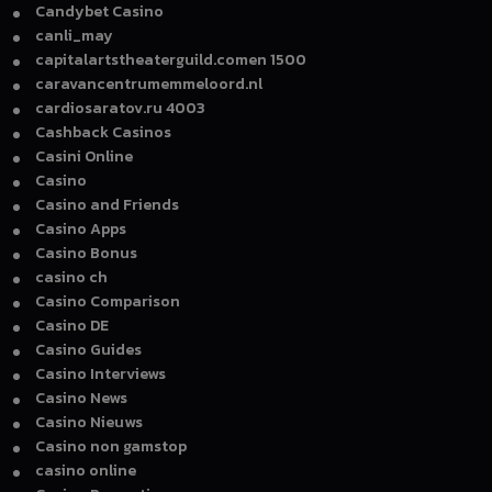
Candybet Casino
canli_may
capitalartstheaterguild.comen 1500
caravancentrumemmeloord.nl
cardiosaratov.ru 4003
Cashback Casinos
Casini Online
Casino
Casino and Friends
Casino Apps
Casino Bonus
casino ch
Casino Comparison
Casino DE
Casino Guides
Casino Interviews
Casino News
Casino Nieuws
Casino non gamstop
casino online