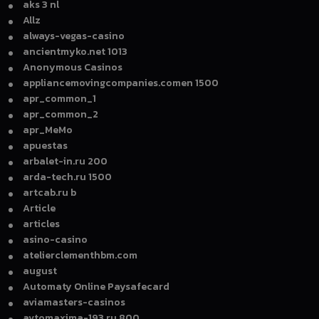
aks 3 nl
Allz
always-vegas-casino
ancientmyko.net 1013
Anonymous Casinos
appliancemovingcompanies.comen 1500
apr_common_1
apr_common_2
apr_MeMo
apuestas
arbalet-in.ru 200
arda-tech.ru 1500
artcab.ru b
Article
articles
asino-casino
atelierclementhbm.com
august
Automaty Online Paysafecard
aviamasters-casinos
avtomaxima-193.ru 800