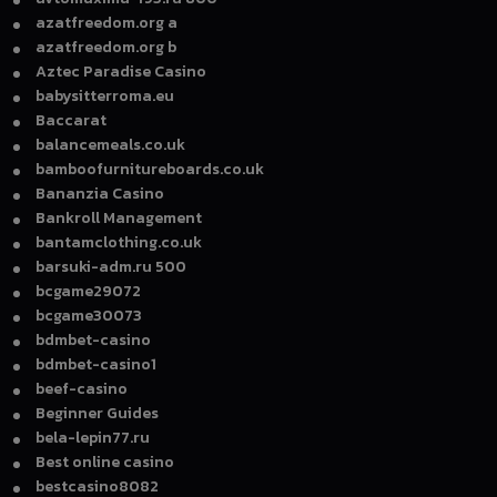
azatfreedom.org a
azatfreedom.org b
Aztec Paradise Casino
babysitterroma.eu
Baccarat
balancemeals.co.uk
bamboofurnitureboards.co.uk
Bananzia Casino
Bankroll Management
bantamclothing.co.uk
barsuki-adm.ru 500
bcgame29072
bcgame30073
bdmbet-casino
bdmbet-casino1
beef-casino
Beginner Guides
bela-lepin77.ru
Best online casino
bestcasino8082