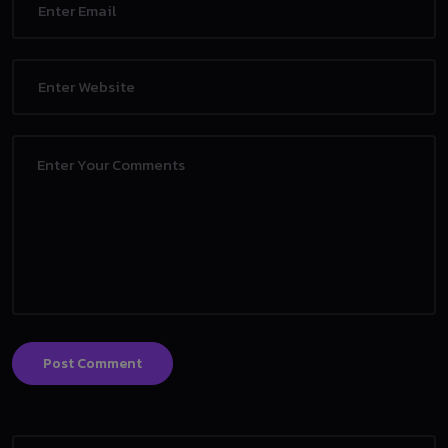
Post Comment