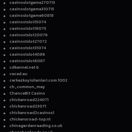
casinoslotgame270713
casinoslotgame310715
casinoslotgame60818
casinostslot15074
casinostslot18075
casinostslot20076
casinostslot27072
casinostslot31074
casinostslot4086
casinostslot6087
cdkennel.net b
ceced.eu
cerkezkoyisilanlari.com 1002
ch_common_may
ChanceBit Casino
chickenroad224071
chickenroad23071
chickenroad2casinos1
chickensroad-top.nl
chinagardenreading.co.uk