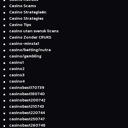
Casino Scams
Casino Strategieën
Casino Strategies
Casino Tips
casino utan svensk licens
Casino Zonder CRUKS
casino-minsta1
casino/betting/nutra
casino/gambling
casino1
casino2
casino3
casino4
casinobest170739
casinobest180740
casinobest200742
casinobest210743
casinobest220744
casinobest250747
casinobest260748