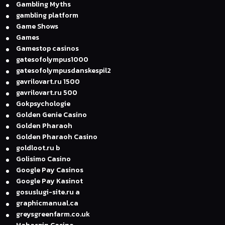
Gambling Myths
gambling platform
Game Shows
Games
Gamestop casinos
gatesofolympus1000
gatesofolympusdanskespil2
gavrilovart.ru 1500
gavrilovart.ru 500
Gokpsychologie
Golden Genie Casino
Golden Pharaoh
Golden Pharaoh Casino
goldloot.ru b
Golisimo Casino
Google Pay Casinos
Google Pay Kasinot
gosuslugi-site.ru a
graphicmanual.ca
greysgreenfarm.co.uk