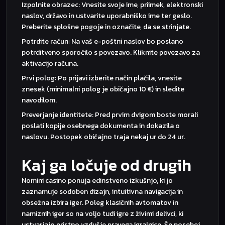
Izpolnite obrazec: Vnesite svoje ime, priimek, elektronski
naslov, državo in ustvarite uporabniško ime ter geslo.
Preberite splošne pogoje in označite, da se strinjate.
Potrdite račun: Na vaš e-poštni naslov bo poslano
potrditveno sporočilo s povezavo. Kliknite povezavo za
aktivacijo računa.
Prvi polog: Po prijavi izberite način plačila, vnesite
znesek (minimalni polog je običajno 10 €) in sledite
navodilom.
Preverjanje identitete: Pred prvim dvigom boste morali
poslati kopije osebnega dokumenta in dokazila o
naslovu. Postopek običajno traja nekaj ur do 24 ur.
Kaj ga ločuje od drugih
Nomini casino ponuja edinstveno izkušnjo, ki jo
zaznamuje sodoben dizajn, intuitivna navigacija in
obsežna izbira iger. Poleg klasičnih avtomatov in
namiznih iger so na voljo tudi igre z živimi delivci, ki
ustvarjajo pristno vzdušje pravega igralnice. Še posebej