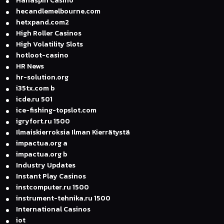
Hahaspin Casino
hecandlemelbourne.com
hetxpand.com2
High Roller Casinos
High Volatility Slots
hotloot-casino
HR News
hr-solution.org
i35tx.com b
icde.ru 501
ice-fishing-topslot.com
igryfort.ru 1500
Ilmaiskierroksia Ilman Kierrätystä
impactua.org a
impactua.org b
Industry Updates
Instant Play Casinos
instcomputer.ru 1500
instrument-tehnika.ru 1500
International Casinos
iot