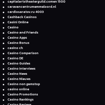
capitalartstheaterguild.comen 1500
caravancentrumemmeloord.nl
cardiosaratov.ru 4003
Cashback Casinos
Casini Online
Casino
Casino and Friends
Casino Apps
Casino Bonus
casino ch
Casino Comparison
Casino DE
Casino Guides
Casino Interviews
Casino News
Casino Nieuws
Casino non gamstop
casino online
Casino Promotions
Casino Rankings
Casino Reviews