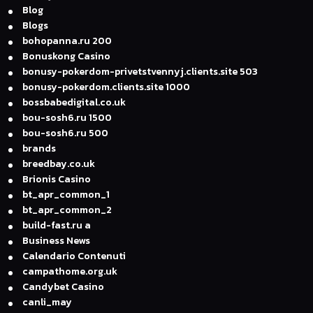
Blog
Blogs
bohopanna.ru 200
Bonuskong Casino
bonusy-pokerdom-privetstvennyj.clients.site 503
bonusy-pokerdom.clients.site 1000
bossbabedigital.co.uk
bou-sosh6.ru 1500
bou-sosh6.ru 500
brands
breedbay.co.uk
Brionis Casino
bt_apr_common_1
bt_apr_common_2
build-fast.ru a
Business News
Calendario Contenuti
campathome.org.uk
Candybet Casino
canli_may