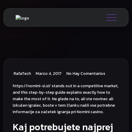
RafaTech
Marzo 4, 2017
No Hay Comentarios
https://nomini-si.si/
stands out in a competitive market,
and this step-by-step guide explains exactly how to
make the most of it. Ne glede na to, ali ste novinec ali
izkušen igralec, boste v tem članku našli vse potrebne
informacije za začetek igranja pri Nomini casino.
Kaj potrebujete najprej