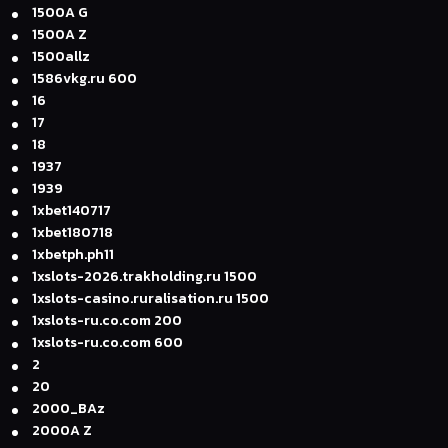
1500A G
1500A Z
1500allz
1586vkg.ru 600
16
17
18
1937
1939
1xbet140717
1xbet180718
1xbetph.ph11
1xslots-2026.trakholding.ru 1500
1xslots-casino.ruralisation.ru 1500
1xslots-ru.co.com 200
1xslots-ru.co.com 600
2
20
2000_BAz
2000A Z