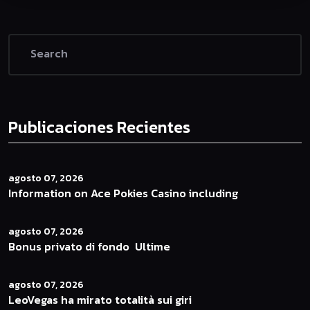
Publicaciones Recientes
agosto 07, 2026
Information on Ace Pokies Casino including
agosto 07, 2026
Bonus privato di fondo ️ Ultime
agosto 07, 2026
LeoVegas ha mirato totalità sui giri