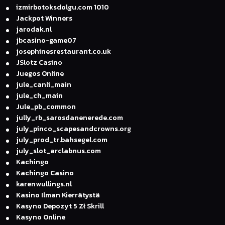
izmirbotoksdolgu.com 1010
Jackpot Winners
jarodak.nl
jbcasino-game07
josephinesrestaurant.co.uk
JSlotz Casino
Juegos Online
jule_canli_main
jule_ch_main
Jule_pb_common
jully_rb_sarosdanenerede.com
july_pinco_scapesandcrowns.org
july_prod_tr.bahsegel.com
july_slot_arclabnus.com
Kachingo
Kachingo Casino
karenwullings.nl
Kasino Ilman Kierrätystä
Kasyno Depozyt 5 Zł Skrill
Kasyno Online