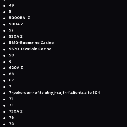
49
5
5000BA_Z
500A Z
52
530A Z
5610-Boomzino Casino
5670-DivaSpin Casino
58
6
620A Z
63
67
7
7-pokerdom-ofitsialnyj-sajt-rf.clients.site 504
71
73
730A Z
76
78