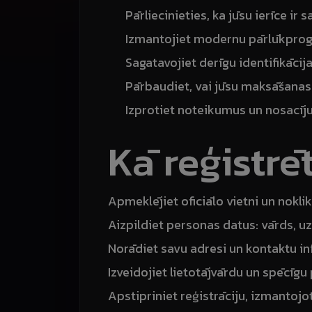
Pārliecinieties, ka jūsu ierīce ir 
Izmantojiet modernu pārlūkprog
Sagatavojiet derīgu identifikācij
Pārbaudiet, vai jūsu maksāšanas 
Izprotiet noteikumus un nosacīj
Kā reģistrē
Apmeklējiet oficiālo vietni un noklik
Aizpildiet personas datus: vārds, 
Norādiet savu adresi un kontaktu in
Izveidojiet lietotājvārdu un spēcīgu 
Apstipriniet reģistrāciju, izmantojo