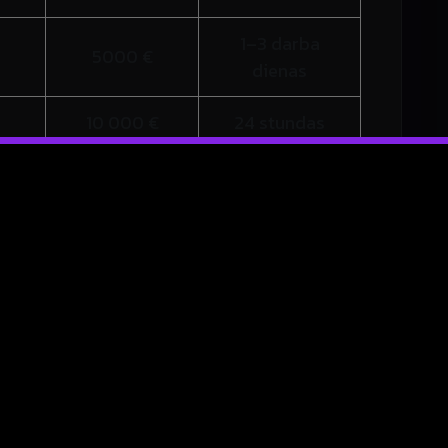
1–3 darba
5000 €
dienas
10 000 €
24 stundas
3–5 darba
50 000 €
dienas
c identitātes pārbaudes. Vidējais izmaksas laiks
enas bankas pārskaitījumiem.
ļvedis
Aizmirsāt paroli?” un izpildiet norādījumus,