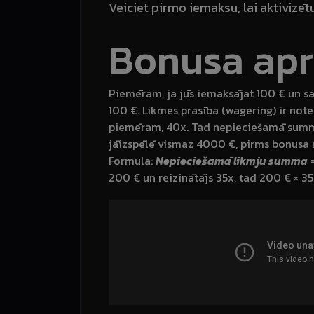
Veiciet pirmo iemaksu, lai aktivizē
Bonusa ap
Piemēram, ja jūs iemaksājat 100 € un 
100 €. Likmes prasība (wagering) ir not
piemēram, 40x. Tad nepieciešamā summa 
jāizspēlē vismaz 4000 €, pirms bonusa 
Formula:
Nepieciešamā likmju summa
=
200 € un reizinātājs 35x, tad 200 € × 3