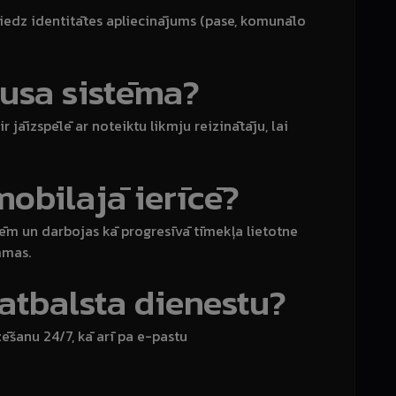
niedz identitātes apliecinājums (pase, komunālo
usa sistēma?
 jāizspēlē ar noteiktu likmju reizinātāju, lai
mobilajā ierīcē?
cēm un darbojas kā progresīvā tīmekļa lietotne
mmas.
 atbalsta dienestu?
zēšanu 24/7, kā arī pa e-pastu