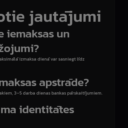
otie jautājumi
ie iemaksas un
ežojumi?
aksimālā izmaksa dienā var sasniegt līdz
izmaksas apstrāde?
makiem, 3–5 darba dienas bankas pārskaitījumiem.
ama identitātes