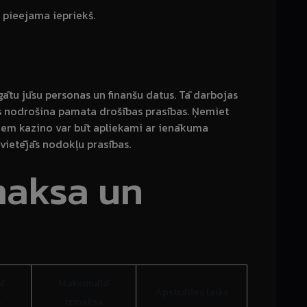
pieejama iepriekš.
gātu jūsu personas un finanšu datus. Tā darbojas
s nodrošina pamata drošības prasības. Ņemiet
tiem kazino var būt apliekami ar ienākuma
 vietējās nodokļu prasības.
maksa un
ā
Maksimālā
Apstrādes laiks
a
izmaksa