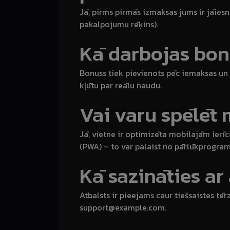
Jā, pirms pirmās izmaksas jums ir jāies
pakalpojumu rēķins).
Kā darbojas bon
Bonuss tiek pievienots pēc iemaksas un ir
kļūtu par reālu naudu.
Vai varu spēlēt 
Jā, vietne ir optimizēta mobilajām ierī
(PWA) – to var palaist no pārlūkprogra
Kā sazināties ar
Atbalsts ir pieejams caur tiešsaistes tēr
support@example.com.