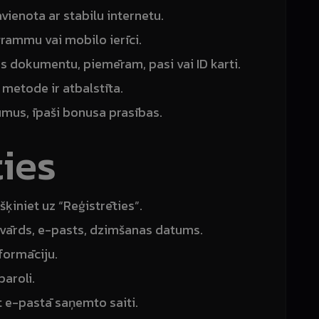
savienota ar stabilu internetu.
rammu vai mobilo ierīci.
as dokumentu, piemēram, pasi vai ID karti.
metode ir atbalstīta.
umus, īpaši bonusa prasības.
ties
šķiniet uz “Reģistrēties”.
uzvārds, e-pasts, dzimšanas datums.
formāciju.
paroli.
t e-pastā saņemto saiti.