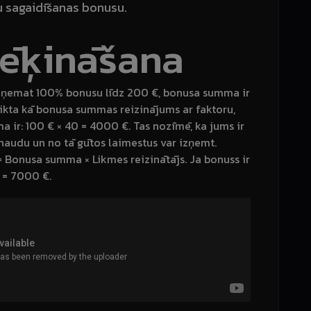
tu sagaidīšanas bonusu.
rēķināšana
saņemat 100% bonusu līdz 200 €, bonusa summa ir
eikta kā bonusa summas reizinājums ar faktoru,
ir: 100 € × 40 = 4000 €. Tas nozīmē, ka jums ir
naudu un no tā gūtos laimestus var izņemt.
 Bonusa summa × Likmes reizinātājs. Ja bonuss ir
5 = 7000 €.