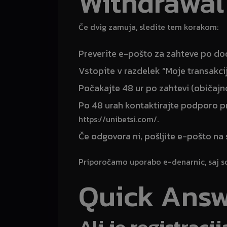
Withdrawal
Če dvig zamuja, sledite tem korakom:
Preverite e-pošto za zahteve po d
Vstopite v razdelek “Moje transakcij
Počakajte 48 ur po zahtevi (običajn
Po 48 urah kontaktirajte podporo pr
.
https://unibetsi.com/
Če odgovora ni, pošljite e-pošto na
Priporočamo uporabo e-denarnic, saj so d
Quick Answ