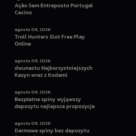
Açâo Sem Entreposto Portugal ️
Casino
agosto 09, 2026
Troll Hunters Slot Free Play
Online
agosto 09, 2026
dwunastu Najkorzystniejszych
Kasyn wraz z Kodami
agosto 09, 2026
Bezpłatne spiny wyjąwszy
depozytu najlepsze propozycje
agosto 09, 2026
Darmowe spiny bez depozytu