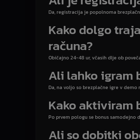
Ali je registraci
Da, registracija je popolnoma brezplačn
Kako dolgo traja
računa?
Običajno 24-48 ur, včasih dlje ob pove
Ali lahko igram 
Da, na voljo so brezplačne igre v demo 
Kako aktiviram 
Po prvem pologu se bonus samodejno do
Ali so dobitki o