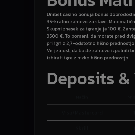
Unibet casino ponuja bonus dobrodošlic
35-kratno zahtevo za stave. Matematični
Skupni znesek za igranje je 100 €. Zahtev
3500 €. To pomeni, da morate pred dvig
pri igri z 2,7-odstotno hišno prednostjo 
Verjetnost, da boste zahtevo izpolnili br
izbirati igre z nizko hišno prednostjo.
Deposits &
Način
Min
Visa/Mastercard
Skrill