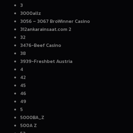
3
3000allz
3056 – 3067 BroWinner Casino
312ankarainsaat.com 2
32
3476-Beef Casino
38
3939-Freshbet Austria
4
42
45
46
49
5
5000BA_Z
500A Z