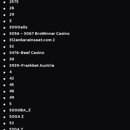
2575
26
29
3
3000allz
3056 – 3067 BroWinner Casino
312ankarainsaat.com 2
32
3476-Beef Casino
38
3939-Freshbet Austria
4
42
45
46
49
5
5000BA_Z
500A Z
52
530A Z