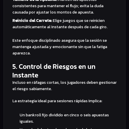
consistentes para mantener el flujo; evita la duda
causada por ajustar los montos de apuesta.
Reinicio del Carrete:
Elige juegos que se reinicien
automáticamente al instante después de cada giro.
Este enfoque disciplinado asegura que la sesión se
mantenga ajustada y emocionante sin que la fatiga
aparezca.
5. Control de Riesgos en un
Instante
Incluso en ráfagas cortas, los jugadores deben gestionar
el riesgo sabiamente.
La estrategia ideal para sesiones rápidas implica:
Un bankroll fijo dividido en cinco o seis apuestas
iguales.