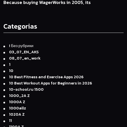
Because buying WagerWorks in 2005, its
Categorias
! Без рубрики
03_07_EN_AKS
08_07_en_work
1
10
10 Best Fitness and Exercise Apps 2026
10 Best Workout Apps for Beginners in 2026
10-school.ru 1500
1000_2A Z
1000A Z
1000allz
1020A Z
11
1100A Z