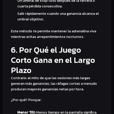
Un umbral de stop-loss después de la tercera o
cuarta pérdida consecutiva.
Salir rápidamente cuando una ganancia alcanza el
umbral objetivo.
Este método te permite mantener la adrenalina viva
mientras evitas arrepentimientos nocturnos.
6. Por Qué el Juego
Corto Gana en el Largo
Plazo
Contrario al mito de que las sesiones más largas
generan más ganancias, las ráfagas cortas a menudo
producen mayores ganancias netas por hora.
¿Por qué? Porque:
Menor Tilt:
Menos tiempo en la pantalla significa