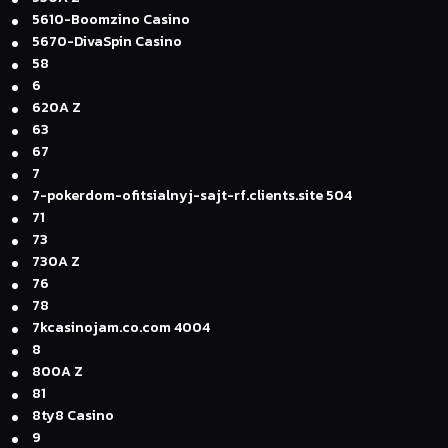
5610-Boomzino Casino
5670-DivaSpin Casino
58
6
620A Z
63
67
7
7-pokerdom-ofitsialnyj-sajt-rf.clients.site 504
71
73
730A Z
76
78
7kcasinojam.co.com 4004
8
800A Z
81
8ty8 Casino
9