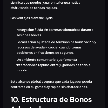
significa que puedes jugar en tu lengua nativa
disfrutando de rondas rápidas.
Las ventajas clave incluyen:
Navegación fluida sin barreras idiomáticas durante
sesiones breves.
Localización ajustada de términos de bonificación y
recursos de ayuda – crucial cuando tomas
decisiones en fracciones de segundo.
Un ambiente comunitario que fomenta
interacciones rápidas entre jugadores de todo el
mundo.
Este alcance global asegura que cada jugador pueda
centrarse en su gameplay rápido sin distracciones.
10. Estructura de Bonos