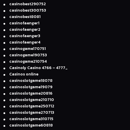
casinobest290752
casinobest300753
casinobest8081
casinofaenger1
casinofaenger2
casinofaenger3
casinofaenger4
casinogame170751
casinogame190753
casinogame210754
Casinoly Casino 4766 – 4777_
Casinos online
casinoslotgame18078
casinoslotgame19079
casinoslotgame20816
casinoslotgame210710
casinoslotgame250712
casinoslotgame270713
casinoslotgame310715
casinoslotgame60818