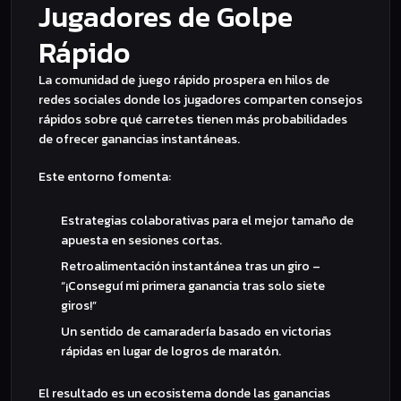
Jugadores de Golpe
Rápido
La comunidad de juego rápido prospera en hilos de
redes sociales donde los jugadores comparten consejos
rápidos sobre qué carretes tienen más probabilidades
de ofrecer ganancias instantáneas.
Este entorno fomenta:
Estrategias colaborativas para el mejor tamaño de
apuesta en sesiones cortas.
Retroalimentación instantánea tras un giro –
“¡Conseguí mi primera ganancia tras solo siete
giros!”
Un sentido de camaradería basado en victorias
rápidas en lugar de logros de maratón.
El resultado es un ecosistema donde las ganancias