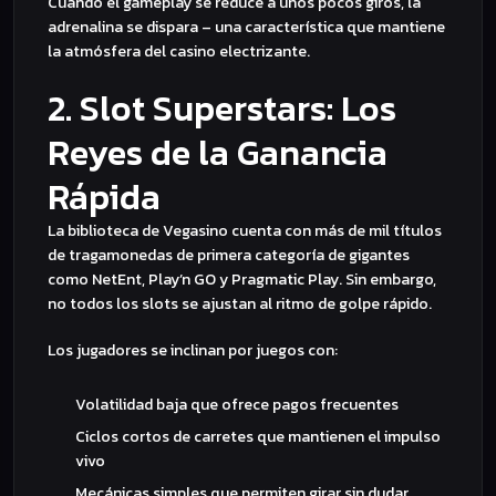
Cuando el gameplay se reduce a unos pocos giros, la
adrenalina se dispara – una característica que mantiene
la atmósfera del casino electrizante.
2. Slot Superstars: Los
Reyes de la Ganancia
Rápida
La biblioteca de Vegasino cuenta con más de mil títulos
de tragamonedas de primera categoría de gigantes
como NetEnt, Play’n GO y Pragmatic Play. Sin embargo,
no todos los slots se ajustan al ritmo de golpe rápido.
Los jugadores se inclinan por juegos con:
Volatilidad baja que ofrece pagos frecuentes
Ciclos cortos de carretes que mantienen el impulso
vivo
Mecánicas simples que permiten girar sin dudar