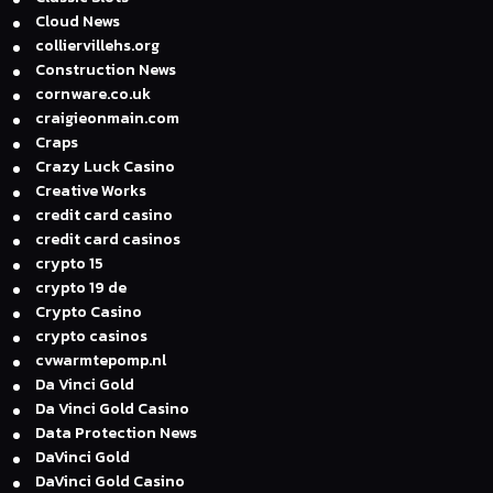
Cloud News
colliervillehs.org
Construction News
cornware.co.uk
craigieonmain.com
Craps
Crazy Luck Casino
Creative Works
credit card casino
credit card casinos
crypto 15
crypto 19 de
Crypto Casino
crypto casinos
cvwarmtepomp.nl
Da Vinci Gold
Da Vinci Gold Casino
Data Protection News
DaVinci Gold
DaVinci Gold Casino