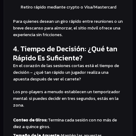
Retiro rápido mediante crypto o Visa/Mastercard
Para quienes desean un giro rápido entre reuniones o un
breve descanso para almorzar, el sitio móvil ofrece una
experiencia sin fricciones.
4. Tiempo de Decisión: ¿Qué tan
Rápido Es Suficiente?
En el corazón de las sesiones cortas está el tiempo de
decisión – ¿qué tan rápido un jugador realiza una
apuesta después de ver el carrete?
Los pro‑players a menudo establecen un temporizador
mental: si puedes decidir en tres segundos, estás en la
zona.
Conteo de Giros:
Termina cada sesión con no más de
diez a quince giros.
Tamaño de la Apuesta:
Mantén las apuestas