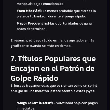
menos altibajos emocionales.
Foco Más Fácil:
Es menos probable que pierdas la
pista de tu bankroll durante el juego rápido.
Mayor Frecuencia:
Más oportunidades de ganar
antes de terminar.
En esencia, el juego rápido es menos agotador y más
gratificante cuando se mide en tiempo.
7. Títulos Populares que
Encajan en el Patrón de
Golpe Rápido
Si buscas tragamonedas que se sientan como un sprint
en lugar de una maratón, estate atento a estas joyas:
“Mega Joker” (NetEnt)
– volatilidad baja con pagos
inmediatos.