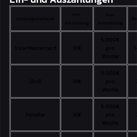
Min.
Max.
Zahlungsmethode
Be
Einzahlung
Auszahlung
5.000€
Visa/Mastercard
10€
pro
1
Woche
5.000€
Skrill
10€
pro
Woche
5.000€
Neteller
10€
pro
Woche