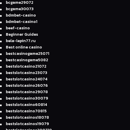
bcgame29072
bcgame30073
bdmbet-casino
bdmbet-casino1
beef-casino
Beginner Guides
bela-lepin77.ru
Best online casino
bestcasinogame25071
bestcasinogame5082
bestslotcasino21072
bestslotcasino23073
bestslotcasino24074
bestslotcasino26076
bestslotcasino29078
bestslotcasino30079
bestslotcasino60814
bestslotcasino70815
bestslotcasinos18078
bestslotcasinos19079