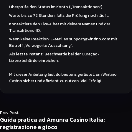
Überprüfe den Status im Konto („Transaktionen“).
Warte bis zu 72 Stunden, falls die Prüfung noch läuft.
Kontaktiere den Live-Chat mit deinem Namen und der
Transaktions-ID.
Wenn keine Reaktion: E-Mail an support@wintino.com mit
Betreff „Verzögerte Auszahlung“.
Als letzte Instanz: Beschwerde bei der Curaçao-
Lizenzbehörde einreichen.
Mit dieser Anleitung bist du bestens gerüstet, um Wintino
Casino sicher und effizient zu nutzen. Viel Erfolg!
Prev Post
Guida pratica ad Amunra Casino Italia:
registrazione e gioco