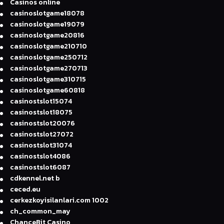
Casinos online
casinoslotgame18078
casinoslotgame19079
casinoslotgame20816
casinoslotgame210710
casinoslotgame250712
casinoslotgame270713
casinoslotgame310715
casinoslotgame60818
casinostslot15074
casinostslot18075
casinostslot20076
casinostslot27072
casinostslot31074
casinostslot4086
casinostslot6087
cdkennel.net b
ceced.eu
cerkezkoyisilanlari.com 1002
ch_common_may
ChanceBit Casino