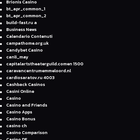
Brionis Casino
bt_apr_common_1
bt_apr_common_2
build-fast.ru a
Business News
Calendario Contenuti
campathome.org.uk
Candybet Casino
canli_may
capitalartstheaterguild.comen 1500
caravancentrumemmeloord.nl
cardiosaratov.ru 4003
Cashback Casinos
Casini Online
Casino
Casino and Friends
Casino Apps
Casino Bonus
casino ch
Casino Comparison
Casino DE