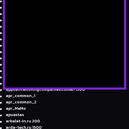
Advanced Strategies
Affiliate
Affiliate News
Affiliate Nieuws
affordablechef.co.uk
ai-girlfriend
aks 1 en
aks 1 es
aks 1 it (2)
aks 3 nl
Allz
always-vegas-casino
ancientmyko.net 1013
Anonymous Casinos
appliancemovingcompanies.comen 1500
apr_common_1
apr_common_2
apr_MeMo
apuestas
arbalet-in.ru 200
arda-tech.ru 1500