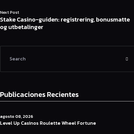
Next Post
Stake Casino-guiden: registrering, bonusmatte
og utbetalinger
Publicaciones Recientes
agosto 08, 2026
Level Up Casinos Roulette Wheel Fortune