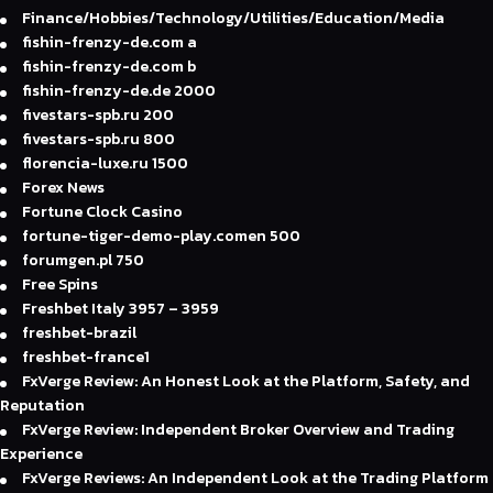
Finance/Hobbies/Technology/Utilities/Education/Media
fishin-frenzy-de.com a
fishin-frenzy-de.com b
fishin-frenzy-de.de 2000
fivestars-spb.ru 200
fivestars-spb.ru 800
florencia-luxe.ru 1500
Forex News
Fortune Clock Casino
fortune-tiger-demo-play.comen 500
forumgen.pl 750
Free Spins
Freshbet Italy 3957 – 3959
freshbet-brazil
freshbet-france1
FxVerge Review: An Honest Look at the Platform, Safety, and
Reputation
FxVerge Review: Independent Broker Overview and Trading
Experience
FxVerge Reviews: An Independent Look at the Trading Platform