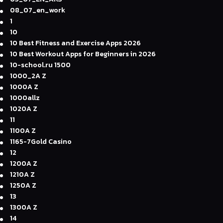
08_07_en_work
1
10
10 Best Fitness and Exercise Apps 2026
10 Best Workout Apps for Beginners in 2026
10-school.ru 1500
1000_2A Z
1000A Z
1000allz
1020A Z
11
1100A Z
1165-7Gold Casino
12
1200A Z
1210A Z
1250A Z
13
1300A Z
14