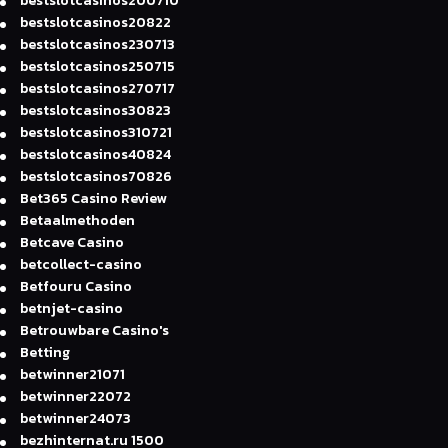
bestslotcasinos200710
bestslotcasinos20822
bestslotcasinos230713
bestslotcasinos250715
bestslotcasinos270717
bestslotcasinos30823
bestslotcasinos310721
bestslotcasinos40824
bestslotcasinos70826
Bet365 Casino Review
Betaalmethoden
Betcave Casino
betcollect-casino
Betfouru Casino
betnjet-casino
Betrouwbare Casino's
Betting
betwinner21071
betwinner22072
betwinner24073
bezhinternat.ru 1500