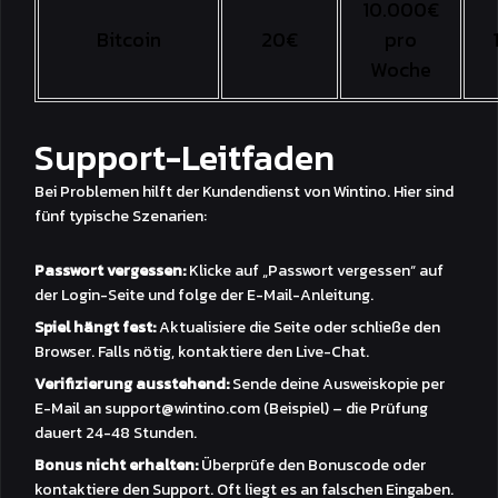
10.000€
Bitcoin
20€
pro
Woche
Support-Leitfaden
Bei Problemen hilft der Kundendienst von Wintino. Hier sind
fünf typische Szenarien:
Passwort vergessen:
Klicke auf „Passwort vergessen“ auf
der Login-Seite und folge der E-Mail-Anleitung.
Spiel hängt fest:
Aktualisiere die Seite oder schließe den
Browser. Falls nötig, kontaktiere den Live-Chat.
Verifizierung ausstehend:
Sende deine Ausweiskopie per
E-Mail an support@wintino.com (Beispiel) – die Prüfung
dauert 24-48 Stunden.
Bonus nicht erhalten:
Überprüfe den Bonuscode oder
kontaktiere den Support. Oft liegt es an falschen Eingaben.