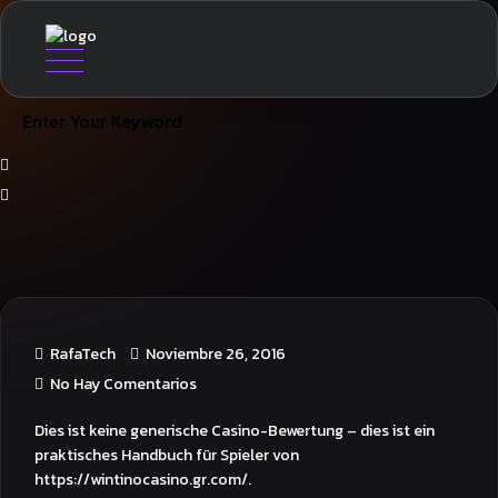
RafaTech
Noviembre 26, 2016
No Hay Comentarios
Dies ist keine generische Casino-Bewertung – dies ist ein
praktisches Handbuch für Spieler von
https://wintinocasino.gr.com/
.