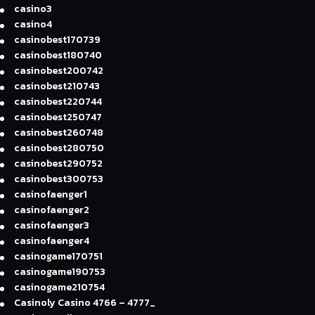
casino3
casino4
casinobest170739
casinobest180740
casinobest200742
casinobest210743
casinobest220744
casinobest250747
casinobest260748
casinobest280750
casinobest290752
casinobest300753
casinofaenger1
casinofaenger2
casinofaenger3
casinofaenger4
casinogame170751
casinogame190753
casinogame210754
Casinoly Casino 4766 – 4777_