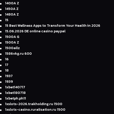
1400A Z
1450A Z
1480A Z
15
15 Best Wellness Apps to Transform Your Health in 2026
15.06.2026 DE online casino paypal
1500A G
1500A Z
1500allz
1586vkg.ru 600
16
17
18
1937
1939
1xbet140717
1xbet180718
1xbetph.ph11
1xslots-2026.trakholding.ru 1500
1xslots-casino.ruralisation.ru 1500