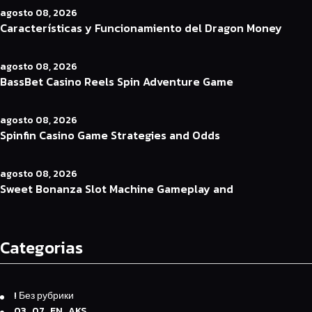
agosto 08, 2026
Características y Funcionamiento del Dragon Money
agosto 08, 2026
BassBet Casino Reels Spin Adventure Game
agosto 08, 2026
Spinfin Casino Game Strategies and Odds
agosto 08, 2026
Sweet Bonanza Slot Machine Gameplay and
Categorias
! Без рубрики
03_07_EN_AKS