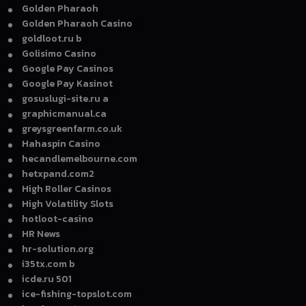
Golden Pharaoh
Golden Pharaoh Casino
goldloot.ru b
Golisimo Casino
Google Pay Casinos
Google Pay Kasinot
gosuslugi-site.ru a
graphicmanual.ca
greysgreenfarm.co.uk
Hahaspin Casino
hecandlemelbourne.com
hetxpand.com2
High Roller Casinos
High Volatility Slots
hotloot-casino
HR News
hr-solution.org
i35tx.com b
icde.ru 501
ice-fishing-topslot.com