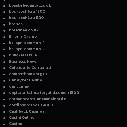
bossbabedigital.co.uk
bou-sosh6.ru 1500
bou-sosh6.ru 500
brands
breedbay.co.uk
Brionis Casino
bt_apr_common_1
bt_apr_common_2
build-fast.ru a
Business News
Calendario Contenuti
campathome.org.uk
Candybet Casino
canli_may
capitalartstheaterguild.comen 1500
caravancentrumemmeloord.nl
cardiosaratov.ru 4003
Cashback Casinos
Casini Online
Casino