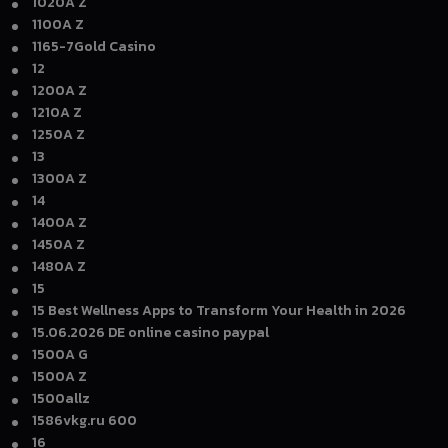
1020A Z
1100A Z
1165-7Gold Casino
12
1200A Z
1210A Z
1250A Z
13
1300A Z
14
1400A Z
1450A Z
1480A Z
15
15 Best Wellness Apps to Transform Your Health in 2026
15.06.2026 DE online casino paypal
1500A G
1500A Z
1500allz
1586vkg.ru 600
16