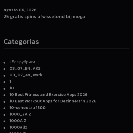
agosto 06, 2026
25 gratis spins afwisselend bij mega
Categorias
! Без рубрики
03_07_EN_AKS
08_07_en_work
1
10
10 Best Fitness and Exercise Apps 2026
10 Best Workout Apps for Beginners in 2026
10-school.ru 1500
1000_2A Z
1000A Z
1000allz