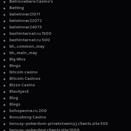
Betrouwbare Casino's
Betting
betwinner21071
betwinner22072
betwinner24073
bezhinternat.ru 1500
bezhinternat.ru 500
bh_common_may
bh_main_may
Big Wins
Bingo
bitcoin casino
Bitcoin Casinos
Bizzo Casino
Blackjack
Blog
Blogs
bohopanna.ru 200
Bonuskong Casino
bonusy-pokerdom-privetstvennyj.clients.site 503
bonusy-pokerdom.clients.site 1000