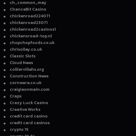
ch_common_may
ChanceBit Casino
chickenroad224071
chickenroad23071
chickenroad2casinos1
chickensroad-top.nl
chopchopfoods.co.uk
chrisolley.co.uk
Classic Slots
Cloud News
colliervillehs.org
Construction News
cornware.co.uk
craigieonmain.com
Craps
Crazy Luck Casino
Creative Works
credit card casino
credit card casinos
crypto 15