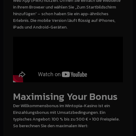
Web App (PWA) nutzen. Öffnen Sie einfach die Webseite
in Ihrem Browser und wählen Sie „Zum Startbildschirm
hinzufügen“ – schon haben Sie ein app-ähnliches
Erlebnis. Die mobile Version läuft flüssig auf iPhones,
iPads und Android-Geräten.
Maximising Your Bonus
Der Willkommensbonus im Wintopia-Kasino ist ein
Einzahlungsbonus mit Umsatzbedingungen. Ein
typisches Angebot: 100 % bis zu 500 € + 100 Freispiele.
So berechnen Sie den maximalen Wert: