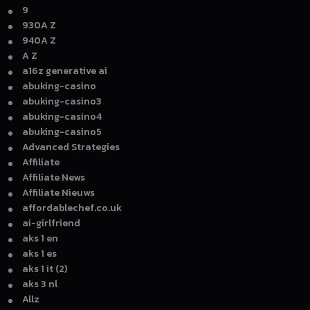
9
930A Z
940A Z
A Z
a16z generative ai
abuking-casino
abuking-casino3
abuking-casino4
abuking-casino5
Advanced Strategies
Affiliate
Affiliate News
Affiliate Nieuws
affordablechef.co.uk
ai-girlfriend
aks 1 en
aks 1 es
aks 1 it (2)
aks 3 nl
Allz