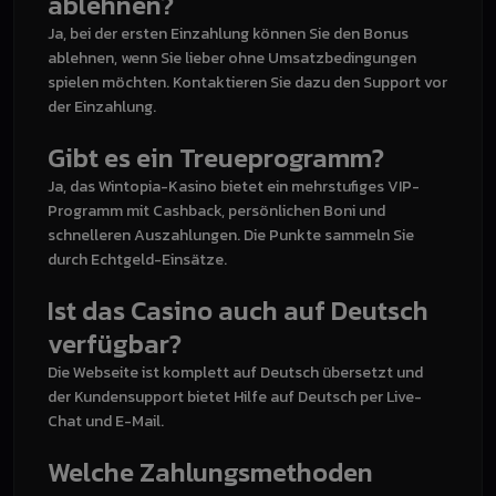
ablehnen?
Ja, bei der ersten Einzahlung können Sie den Bonus
ablehnen, wenn Sie lieber ohne Umsatzbedingungen
spielen möchten. Kontaktieren Sie dazu den Support vor
der Einzahlung.
Gibt es ein Treueprogramm?
Ja, das Wintopia-Kasino bietet ein mehrstufiges VIP-
Programm mit Cashback, persönlichen Boni und
schnelleren Auszahlungen. Die Punkte sammeln Sie
durch Echtgeld-Einsätze.
Ist das Casino auch auf Deutsch
verfügbar?
Die Webseite ist komplett auf Deutsch übersetzt und
der Kundensupport bietet Hilfe auf Deutsch per Live-
Chat und E-Mail.
Welche Zahlungsmethoden