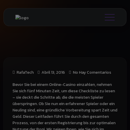
RafaTech
Abril 13, 2016
No Hay Comentarios
Bevor Sie bei einem Online-Casino einzahlen, nehmen
Sie sich fünf Minuten Zeit, um diese Checkliste zu lesen
– sie deckt die Schritte ab, die die meisten Spieler
überspringen. Ob Sie nun ein erfahrener Spieler oder ein
Neuling sind, eine gründliche Vorbereitung spart Zeit und
Geld. Dieser Leitfaden führt Sie durch den gesamten
Prozess, von der ersten Registrierung bis zur optimalen
Nutzung der Boni. Wir zeigen Ihnen, wie Sie sich im